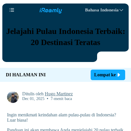
Bahasa Indonesia
Jelajahi Pulau Indonesia Terbaik:
20 Destinasi Teratas
DI HALAMAN INI
Lompat ke
Ditulis oleh
Hugo Martinez
Dec 01, 2025
•
7-menit baca
Ingin menikmati keindahan alam pulau-pulau di Indonesia?
Luar biasa!
Panduan ini akan membawa Anda menjelajahi 20 pulau terbaik