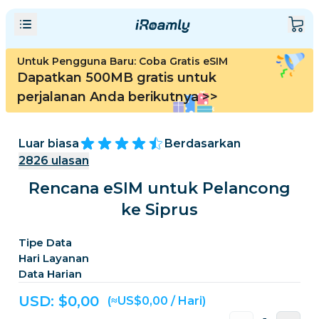
Untuk Pengguna Baru: Coba Gratis eSIM
Dapatkan 500MB gratis untuk
perjalanan Anda berikutnya
>>
Luar biasa
Berdasarkan
2826
ulasan
Rencana eSIM untuk Pelancong
ke Siprus
Tipe Data
Hari Layanan
Data Harian
USD: $
0,00
(≈US$0,00 / Hari)