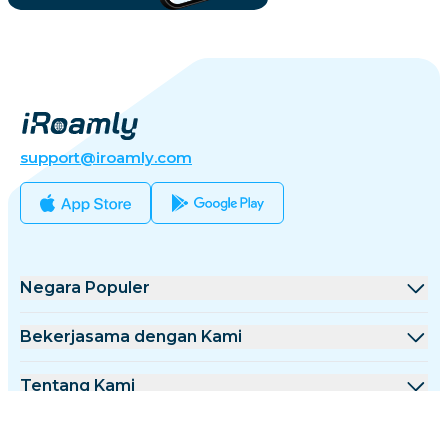
support@iroamly.com
Negara Populer
Amerika Serikat
Bekerjasama dengan Kami
Inggris Raya
Platform Grosir
Tentang Kami
Turki
Program Afiliasi
Tentang iRoamly
Info Lebih Lanjut
Prancis