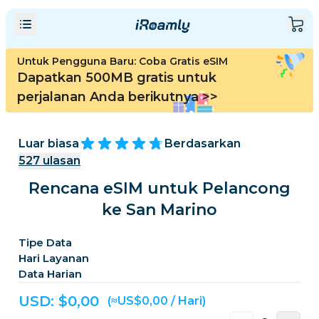
Untuk Pengguna Baru: Coba Gratis eSIM
Dapatkan 500MB gratis untuk
perjalanan Anda berikutnya
>>
Luar biasa
Berdasarkan
527
ulasan
Rencana eSIM untuk Pelancong
ke San Marino
Tipe Data
Hari Layanan
Data Harian
USD: $
0,00
(≈US$0,00 / Hari)