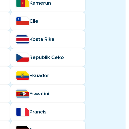
Kamerun
Cile
Kosta Rika
Republik Ceko
Ekuador
Eswatini
Prancis