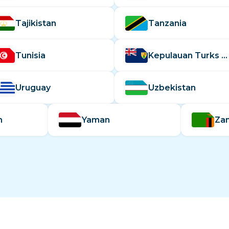
Tajikistan
Tanzania
Tunisia
Kepulauan Turks dan Caicos
Uruguay
Uzbekistan
n
Yaman
Za