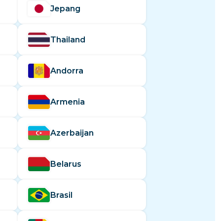
Eswatini
Jepang
si
Thailand
Andorra
Armenia
Azerbaijan
Belarus
Brasil