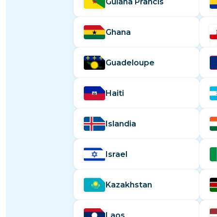
Guiana Prancis
Ghana
Guadeloupe
Haiti
Islandia
Israel
Kazakhstan
Laos