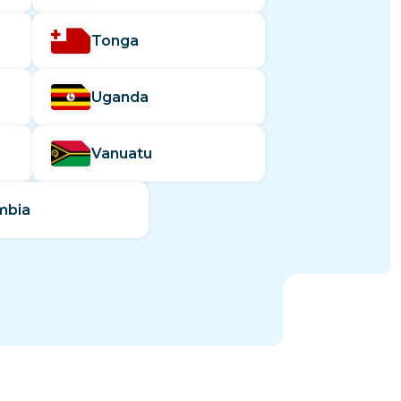
Tonga
Uganda
Vanuatu
mbia