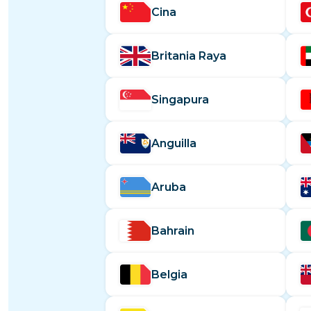
Mesir
Cina
Britania Raya
Singapura
Anguilla
Aruba
Bahrain
Belgia