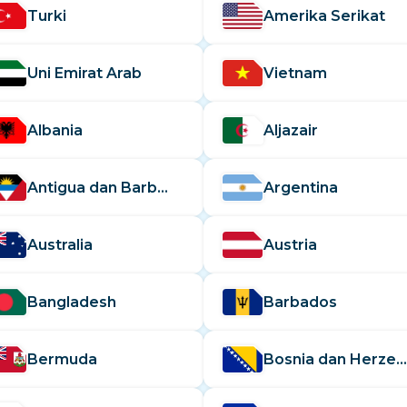
El Salvador
Estonia
Turki
Amerika Serikat
Jelajahi Semua Destina
Uni Emirat Arab
Vietnam
Albania
Aljazair
Antigua dan Barbuda
Argentina
Australia
Austria
Bangladesh
Barbados
Bermuda
Bosnia dan Herzegovina