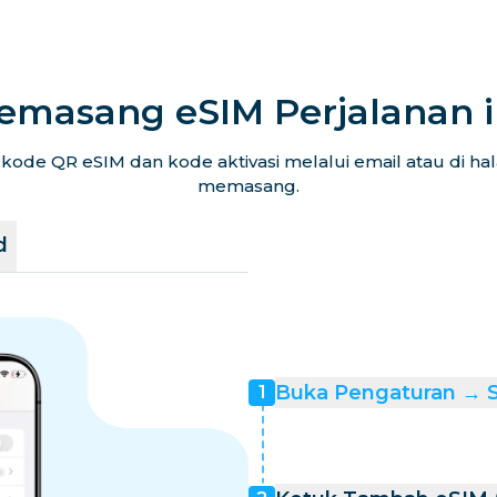
emasang eSIM Perjalanan 
ode QR eSIM dan kode aktivasi melalui email atau di h
memasang.
d
Buka Pengaturan → Se
1