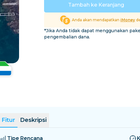
El Salvador
Estonia
Tambah ke Keranjang
Jelajahi Semua Destina
Anda akan mendapatkan
iMoney
de
*Jika Anda tidak dapat menggunakan pak
pengembalian dana.
Fitur
Deskripsi
Tipe Rencana
K