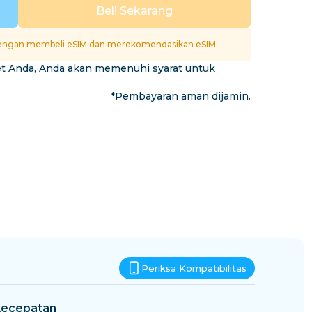
Eswatini
Beli Sekarang
si
ngan membeli eSIM dan merekomendasikan eSIM.
et Anda, Anda akan memenuhi syarat untuk
*Pembayaran aman dijamin.
Periksa Kompatibilitas
ecepatan