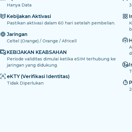
Hanya Data
3
Kebijakan Aktivasi
I
Pastikan aktivasi dalam 60 hari setelah pembelian.
K
b
Jaringan
H
Celtel (Orange) / Orange / Africell
A
KEBIJAKAN KEABSAHAN
d
Periode validitas dimulai ketika eSIM terhubung ke
I
jaringan yang didukung.
T
eKTY (Verifikasi Identitas)
P
Tidak Diperlukan
2