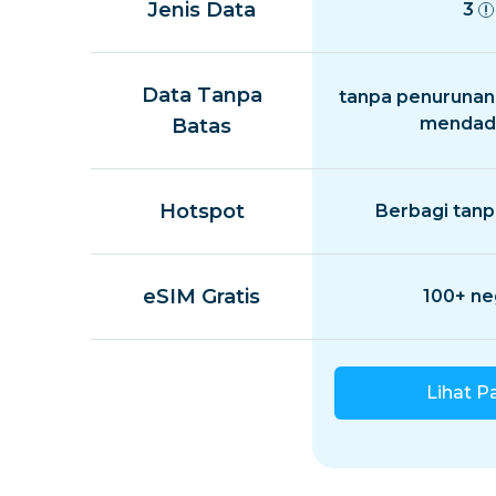
Jenis Data
3
Data Tanpa
tanpa penurunan
mendad
Batas
Hotspot
Berbagi tanp
eSIM Gratis
100+ ne
Lihat P