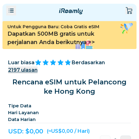
Untuk Pengguna Baru: Coba Gratis eSIM
Dapatkan 500MB gratis untuk
perjalanan Anda berikutnya
>>
Luar biasa
Berdasarkan
2197
ulasan
Rencana eSIM untuk Pelancong
ke Hong Kong
Tipe Data
Hari Layanan
Data Harian
USD: $
0,00
(≈US$0,00 / Hari)