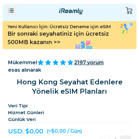
Yeni Kullanıcı İçin: Ücretsiz Deneme için eSIM
Bir sonraki seyahatiniz için ücretsiz
500MB kazanın
>>
Mükemmel
2197
yorum
esas alınarak
Hong Kong Seyahat Edenlere
Yönelik eSIM Planları
Veri Tipi
Hizmet Günleri
Günlük Veri
USD: $
0,00
(≈$0,00 / Gün)