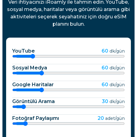
Veri ihtiyacınızı iRoamly ile tahmin edin. YouTube,
sosyal medya, haritalar veya görüntülü arama gibi
aktiviteleri seçerek seyahatiniz için doğru eSIM
planını bulun.
YouTube
60
dk/gün
Sosyal Medya
60
dk/gün
Google Haritalar
60
dk/gün
Görüntülü Arama
30
dk/gün
Fotoğraf Paylaşımı
20
adet/gün