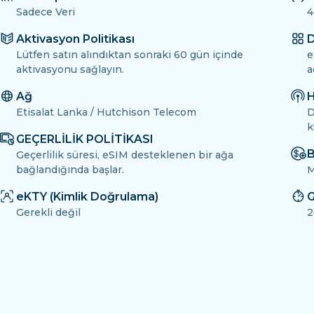
Sadece Veri
4
Aktivasyon Politikası
D
Lütfen satın alındıktan sonraki 60 gün içinde
e
aktivasyonu sağlayın.
a
Ağ
H
Etisalat Lanka / Hutchison Telecom
D
k
GEÇERLİLİK POLİTİKASI
B
Geçerlilik süresi, eSIM desteklenen bir ağa
bağlandığında başlar.
M
eKTY (Kimlik Doğrulama)
G
Gerekli değil
2