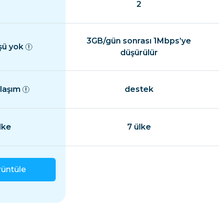
2
3GB/gün sonrası 1Mbps’ye
şü yok
düşürülür
ylaşım
destek
lke
7 ülke
rüntüle