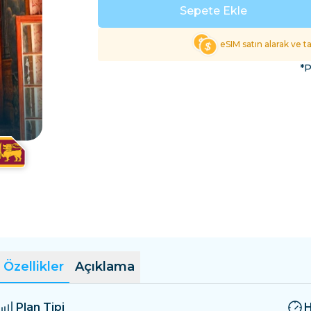
El Salvador
Estonya
Sepete Ekle
Tüm Varış Yerlerini Keş
eSIM satın alarak ve 
*P
Özellikler
Açıklama
Plan Tipi
H