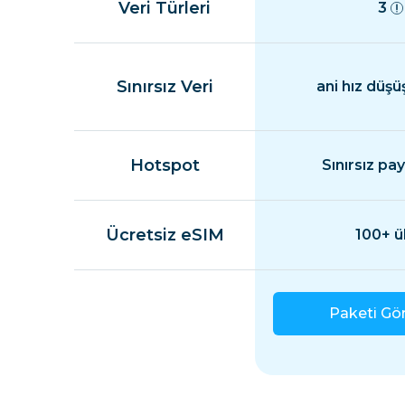
Veri Türleri
3
Sınırsız Veri
ani hız düşü
Hotspot
Sınırsız pa
Ücretsiz eSIM
100+ ü
Paketi Gö