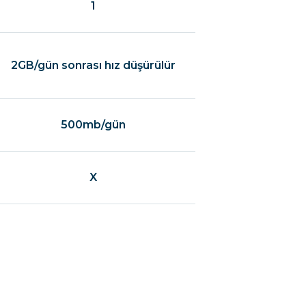
1
2GB/gün sonrası hız düşürülür
500mb/gün
X