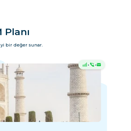
 Planı
yi bir değer sunar.
·
·