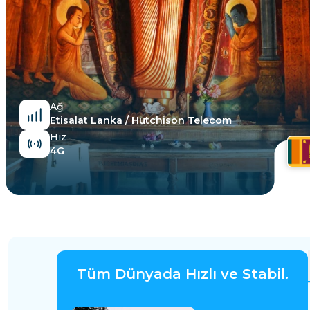
Mısır
Ağ
Etisalat Lanka / Hutchison Telecom
Hız
4G
Tüm Dünyada Hızlı ve Stabil.