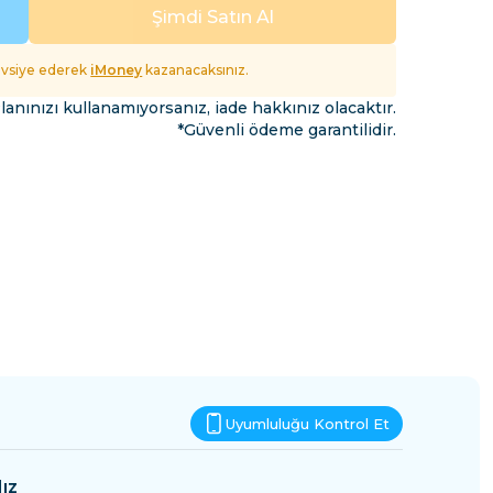
Esvatini
Şimdi Satın Al
fet
tavsiye ederek
iMoney
kazanacaksınız.
lanınızı kullanamıyorsanız, iade hakkınız olacaktır.
*Güvenli ödeme garantilidir.
Uyumluluğu Kontrol Et
ız