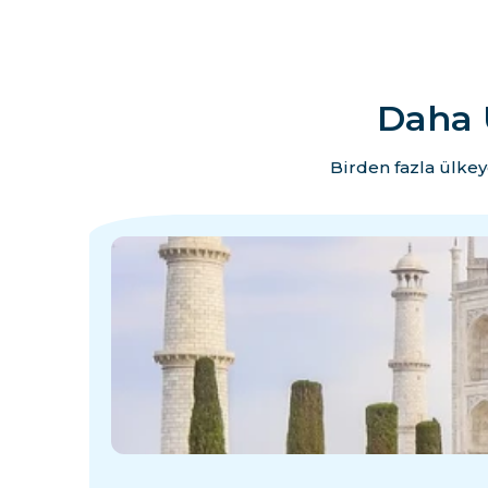
Daha 
Birden fazla ülkey
·
·