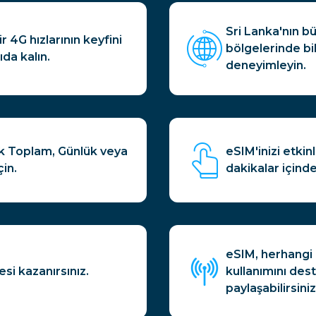
Sri Lanka'nın b
r 4G hızlarının keyfini
bölgelerinde bi
ıda kalın.
deneyimleyin.
ak Toplam, Günlük veya
eSIM'inizi etki
çin.
dakikalar içinde
eSIM, herhangi b
si kazanırsınız.
kullanımını des
paylaşabilirsiniz