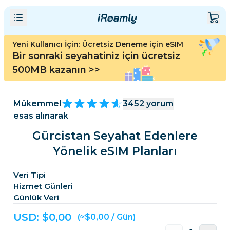
Yeni Kullanıcı İçin: Ücretsiz Deneme için eSIM
Bir sonraki seyahatiniz için ücretsiz
500MB kazanın
>>
Mükemmel
3452
yorum
esas alınarak
Gürcistan Seyahat Edenlere
Yönelik eSIM Planları
Veri Tipi
Hizmet Günleri
Günlük Veri
USD: $
0,00
(≈$0,00 / Gün)