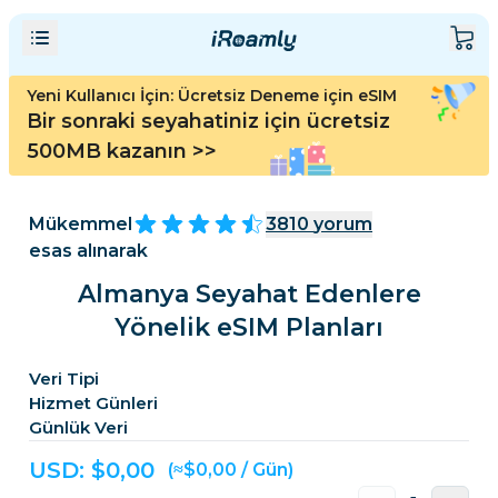
Yeni Kullanıcı İçin: Ücretsiz Deneme için eSIM
Bir sonraki seyahatiniz için ücretsiz
500MB kazanın
>>
Mükemmel
3810
yorum
esas alınarak
Almanya Seyahat Edenlere
Yönelik eSIM Planları
Veri Tipi
Hizmet Günleri
Günlük Veri
USD: $
0,00
(≈$0,00 / Gün)