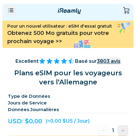
Pour un nouvel utilisateur : eSIM d'essai gratuit
Obtenez 500 Mo gratuits pour votre
prochain voyage
>>
Excellent
Basé sur
3803
avis
Plans eSIM pour les voyageurs
vers l'Allemagne
Type de Données
Jours de Service
Données Journalières
USD: $
0,00
(≈0,00 $US / Jour)