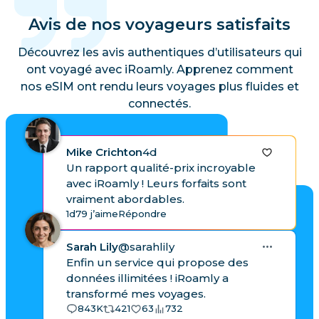
Avis de nos voyageurs satisfaits
Découvrez les avis authentiques d’utilisateurs qui
ont voyagé avec iRoamly. Apprenez comment
nos eSIM ont rendu leurs voyages plus fluides et
connectés.
Mike Crichton
4d
Un rapport qualité-prix incroyable
avec iRoamly ! Leurs forfaits sont
vraiment abordables.
1d
79 j’aime
Répondre
Sarah Lily
@sarahlily
Enfin un service qui propose des
données illimitées ! iRoamly a
transformé mes voyages.
843K
421
63
732