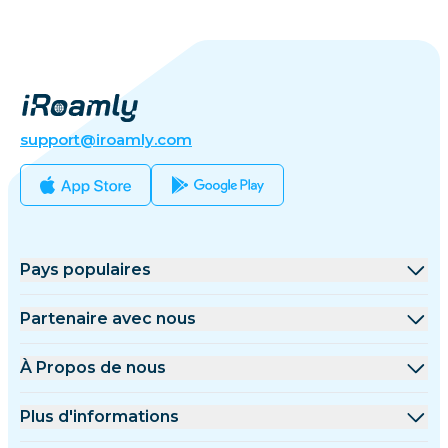
support@iroamly.com
Pays populaires
États-Unis
Partenaire avec nous
Royaume-Uni
Plateforme de gros
À Propos de nous
Turquie
Programme d'affiliation
À Propos de iRoamly
Plus d'informations
France
Documents API
Contactez-nous