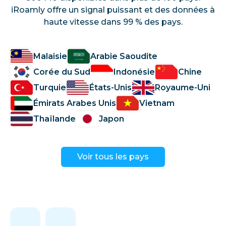
iRoamly offre un signal puissant et des données à
haute vitesse dans 99 % des pays.
Malaisie
Arabie Saoudite
Corée du Sud
Indonésie
Chine
Turquie
États-Unis
Royaume-Uni
Émirats Arabes Unis
Vietnam
Thaïlande
Japon
Voir tous les pays