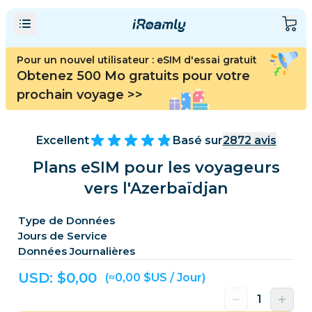
Pour un nouvel utilisateur : eSIM d'essai gratuit
Obtenez 500 Mo gratuits pour votre
prochain voyage
>>
Excellent
Basé sur
2872
avis
Plans eSIM pour les voyageurs
vers l'Azerbaïdjan
Type de Données
Jours de Service
Données Journalières
USD: $
0,00
(≈0,00 $US / Jour)