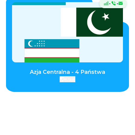
·
·
Azja Centralna - 4 Państwa
Kraje