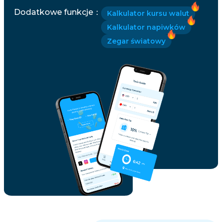
Dodatkowe funkcje
：
Kalkulator kursu walut
Kalkulator napiwków
Zegar światowy