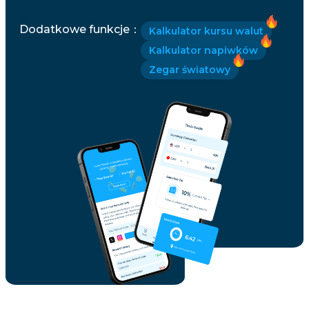
Dodatkowe funkcje
：
Kalkulator kursu walut
Kalkulator napiwków
Zegar światowy