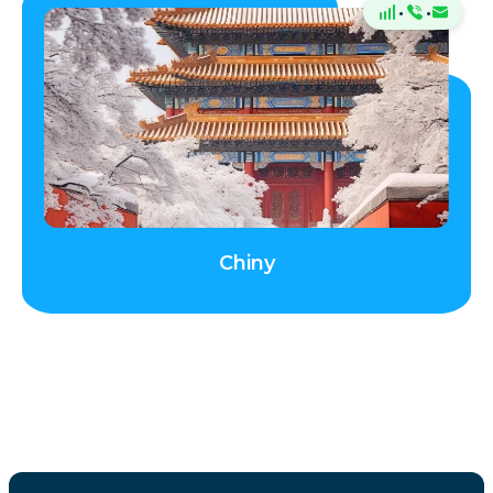
·
·
Chiny