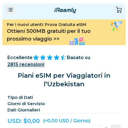
Per i nuovi utenti: Prova Gratuita eSIM
Ottieni 500MB gratuiti per il tuo
prossimo viaggio
>>
Eccellente
Basato su
2815
recensioni
Piani eSIM per Viaggiatori in
l'Uzbekistan
Tipo di Dati
Giorni di Servizio
Dati Giornalieri
USD: $
0,00
(≈0,00 USD / Giorno)