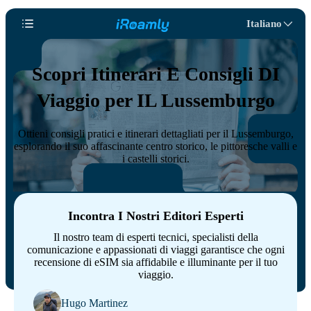
Italiano
Scopri Itinerari E Consigli DI
Viaggio per IL Lussemburgo
Ottieni consigli pratici e itinerari dettagliati per il Lussemburgo,
esplorando il suo affascinante centro storico, le pittoresche valli e
i castelli storici.
Incontra I Nostri Editori Esperti
Il nostro team di esperti tecnici, specialisti della
comunicazione e appassionati di viaggi garantisce che ogni
recensione di eSIM sia affidabile e illuminante per il tuo
viaggio.
Hugo Martinez