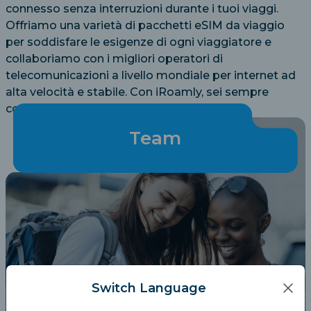
connesso senza interruzioni durante i tuoi viaggi.
Offriamo una varietà di pacchetti eSIM da viaggio
per soddisfare le esigenze di ogni viaggiatore e
collaboriamo con i migliori operatori di
telecomunicazioni a livello mondiale per internet ad
alta velocità e stabile. Con iRoamly, sei sempre
connesso, senza sforzo.
Team
Switch Language