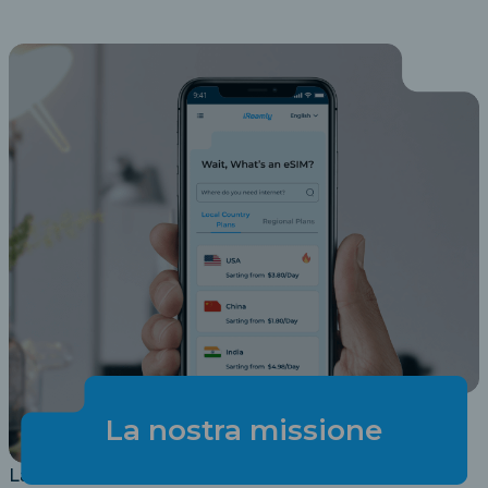
La nostra missione
La nostra missione in iRoamly è mantenerti