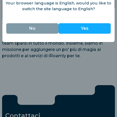
Your browser language is English, would you like to
switch the site language to English?
No
Yes
Saluta il team di iRoamly! Stiamo crescendo in centri
frenetici come Hong Kong e gli USA, con membri del
team sparsi in tutto il mondo. Insieme, siamo in
missione per aggiungere un po' più di magia ai
prodotti e ai servizi di iRoamly per te.
Contattaci