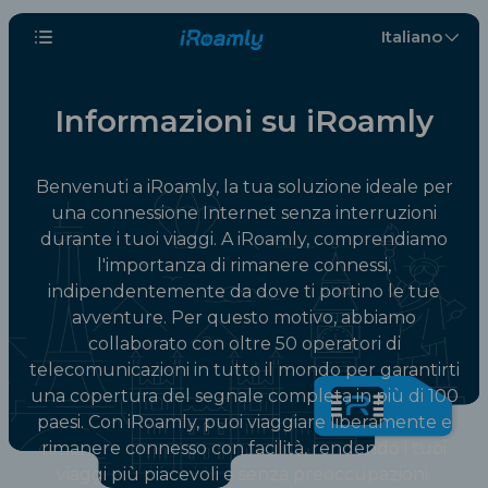
Italiano
Informazioni su iRoamly
Benvenuti a iRoamly, la tua soluzione ideale per
una connessione Internet senza interruzioni
durante i tuoi viaggi. A iRoamly, comprendiamo
l'importanza di rimanere connessi,
indipendentemente da dove ti portino le tue
avventure. Per questo motivo, abbiamo
collaborato con oltre 50 operatori di
telecomunicazioni in tutto il mondo per garantirti
una copertura del segnale completa in più di 100
paesi. Con iRoamly, puoi viaggiare liberamente e
rimanere connesso con facilità, rendendo i tuoi
viaggi più piacevoli e senza preoccupazioni.