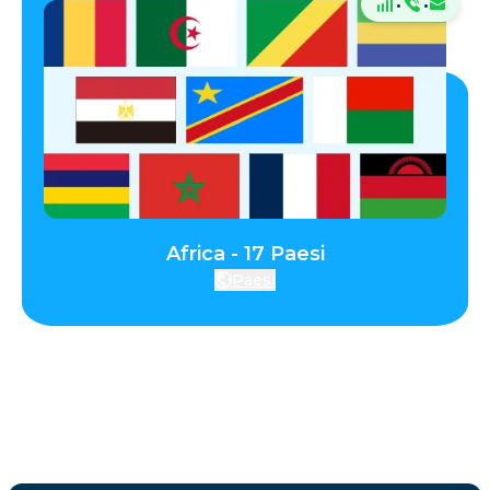
·
·
Africa - 17 Paesi
Paesi