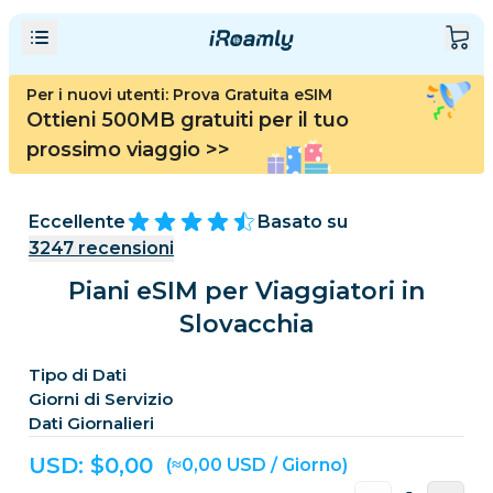
Per i nuovi utenti: Prova Gratuita eSIM
Ottieni 500MB gratuiti per il tuo
prossimo viaggio
>>
Eccellente
Basato su
3247
recensioni
Piani eSIM per Viaggiatori in
Slovacchia
Tipo di Dati
Giorni di Servizio
Dati Giornalieri
USD: $
0,00
(≈0,00 USD / Giorno)