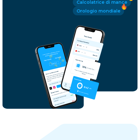
Calcolatrice di mance
Orologio mondiale