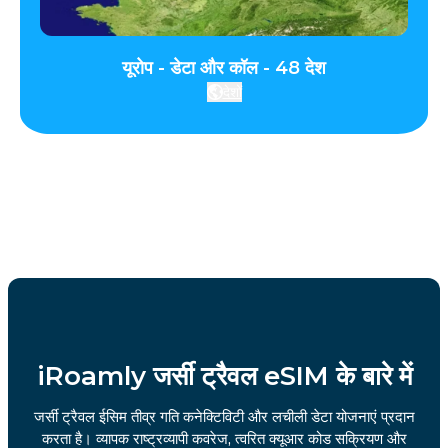
यूरोप - डेटा और कॉल - 48 देश
देशों
iRoamly जर्सी ट्रैवल eSIM के बारे में
जर्सी ट्रैवल ईसिम तीव्र गति कनेक्टिविटी और लचीली डेटा योजनाएं प्रदान
करता है। व्यापक राष्ट्रव्यापी कवरेज, त्वरित क्यूआर कोड सक्रियण और