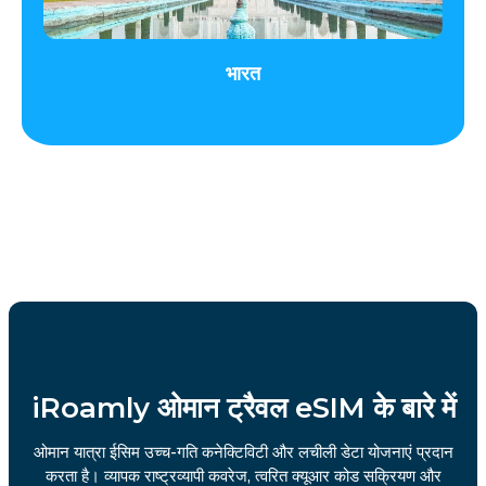
भारत
iRoamly ओमान ट्रैवल eSIM के बारे में
ओमान यात्रा ईसिम उच्च-गति कनेक्टिविटी और लचीली डेटा योजनाएं प्रदान
करता है। व्यापक राष्ट्रव्यापी कवरेज, त्वरित क्यूआर कोड सक्रियण और