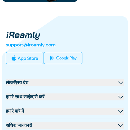
support@iroamly.com
लोकप्रिय देश
संयुक्त राज्य
हमारे साथ साझेदारी करें
यूनाइटेड किंगडम
थोक मंच
हमारे बारे में
तुर्की
सहयोगी कार्यक्रम
iRoamly के बारे में
अधिक जानकारी
फ्रांस
API दस्तावेज़