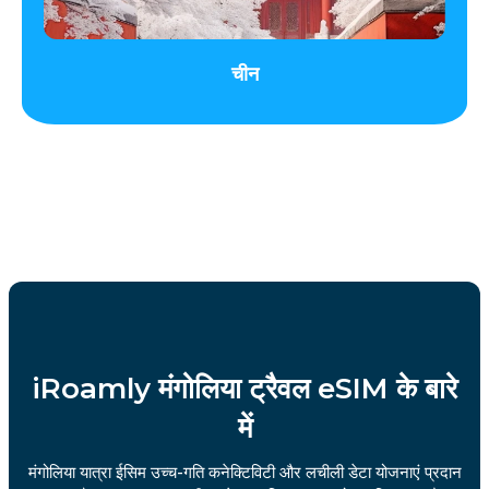
चीन
iRoamly मंगोलिया ट्रैवल eSIM के बारे
में
मंगोलिया यात्रा ईसिम उच्च-गति कनेक्टिविटी और लचीली डेटा योजनाएं प्रदान