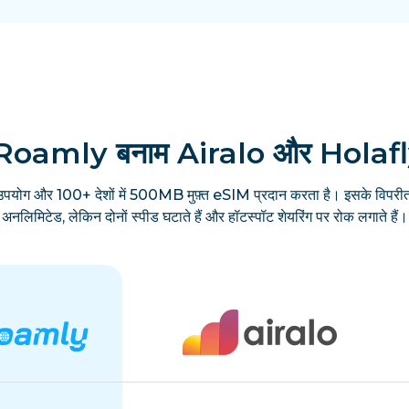
Roamly बनाम Airalo और Holaf
उपयोग और 100+ देशों में 500MB मुफ़्त eSIM प्रदान करता है। इसके विपरीत
अनलिमिटेड, लेकिन दोनों स्पीड घटाते हैं और हॉटस्पॉट शेयरिंग पर रोक लगाते हैं।