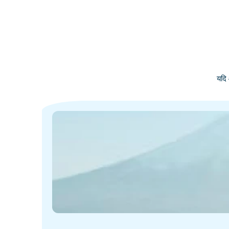
यदि 
·
·