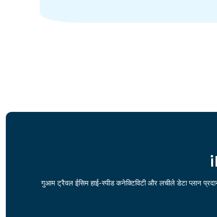
i
गुआम ट्रैवल ईसिम हाई-स्पीड कनेक्टिविटी और लचीले डेटा प्लान प्रदान