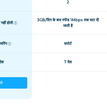
2
3GB/दिन के बाद स्पीड 1Mbps तक घटा दी
नहीं होती
जाती है
यरिंग
सपोर्ट
ेश
7 देश
खें