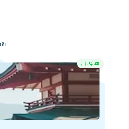
 हैं।
·
·