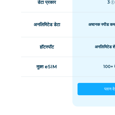
डेटा प्रकार
3
अनलिमिटेड डेटा
अचानक स्पीड कम 
हॉटस्पॉट
अनलिमिटेड शे
मुफ़्त eSIM
100+ द
प्लान दे