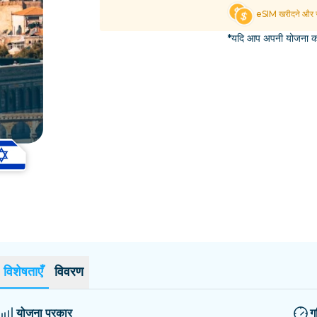
एल साल्वाडोर
एस्टोनिया
eSIM खरीदने और स
सभी गंतव्यों का अन्वेषण करें
*यदि आप अपनी योजना का 
विशेषताएँ
विवरण
योजना प्रकार
ग