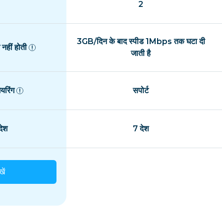
2
3GB/दिन के बाद स्पीड 1Mbps तक घटा दी
नहीं होती
जाती है
यरिंग
सपोर्ट
ेश
7 देश
खें