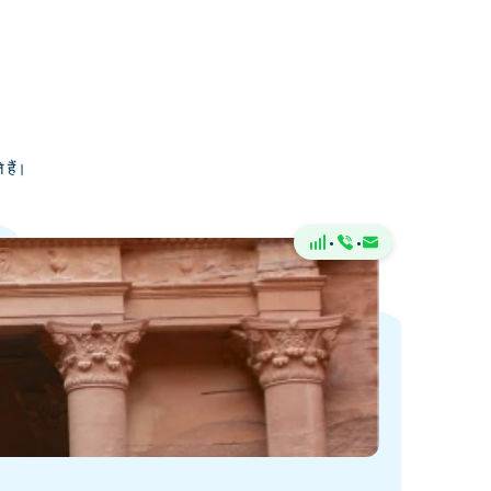
 हैं।
·
·