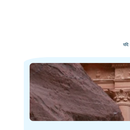
यदि 
·
·