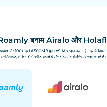
Roamly बनाम Airalo और Holaf
उपयोग और 100+ देशों में 500MB मुफ़्त eSIM प्रदान करता है। इसके विपरीत
अनलिमिटेड, लेकिन दोनों स्पीड घटाते हैं और हॉटस्पॉट शेयरिंग पर रोक लगाते हैं।