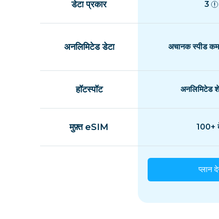
डेटा प्रकार
3
अनलिमिटेड डेटा
अचानक स्पीड कम 
हॉटस्पॉट
अनलिमिटेड शे
मुफ़्त eSIM
100+ द
प्लान दे