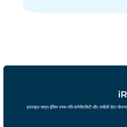
iR
इज़राइल यात्रा ईसिम उच्च-गति कनेक्टिविटी और लचीली डेटा योजनाए