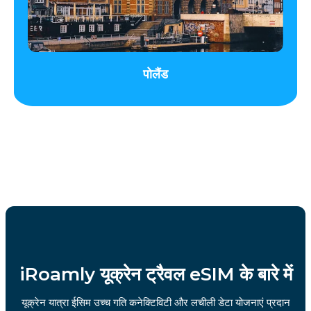
पोलैंड
iRoamly यूक्रेन ट्रैवल eSIM के बारे में
यूक्रेन यात्रा ईसिम उच्च गति कनेक्टिविटी और लचीली डेटा योजनाएं प्रदान