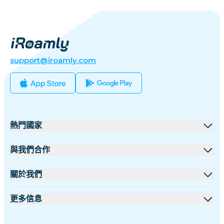
support@iroamly.com
熱門國家
美國
與我們合作
英國
批發平台
關於我們
土耳其
聯盟計劃
關於 iRoamly
更多信息
法國
API 文檔
聯絡我們
支援中心
泰國