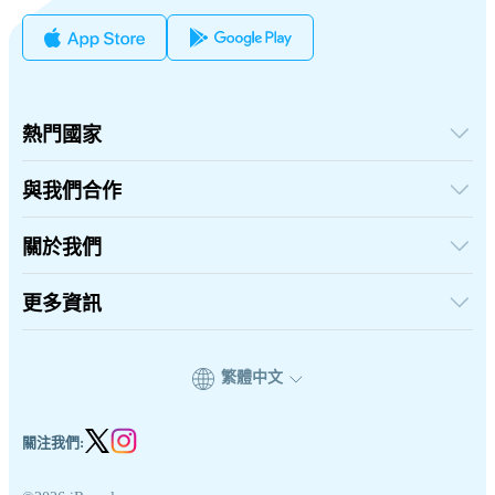
熱門國家
美國
英國
與我們合作
土耳其
批發平台
法國
推薦及賺取
關於我們
泰國
聯盟計劃
日本
關於iRoamly
API 文檔
義大利
聯絡我們
更多資訊
印度
支援中心
西班牙
數據計算器
eSIM 評論
繁體中文
作者團隊
eSIM 相容機型列表
eSIM 知識
關注我們: