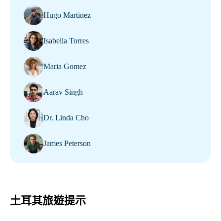
Hugo Martinez
Isabella Torres
Maria Gomez
Aarav Singh
Dr. Linda Cho
James Peterson
土耳其旅遊提示