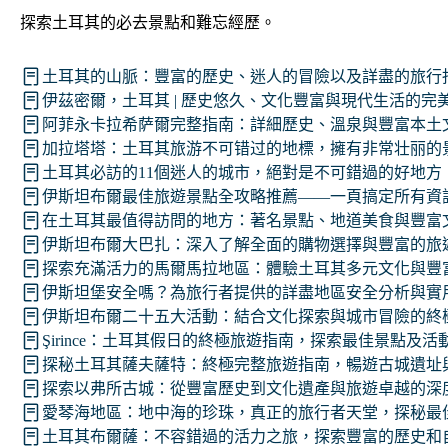
探索土耳其的必去景點和難忘經歷。
土耳其的山脈：豐富的歷史、迷人的冒險以及詳盡的旅行
伊茲密爾，土耳其 | 歷史悠久、文化豐富與現代生活的完
阿菲永卡拉希萨爾完整指南：詳細歷史、溫泉與豐富本土
加拉塔塔：土耳其旅游不可错过的地標，擁有非常壮丽的
土耳其必訪的11個迷人的城市，絕對是不可錯過的好地方
伊斯坦布爾最佳旅遊景點全攻略推薦——一頁搞定所有資
在土耳其最值得訪問的地方：著名景點、地道美食與豐富
伊斯坦布爾大巴扎：深入了解全面的購物選擇與豐富的旅
探索充滿活力的馬爾馬拉地區：體驗土耳其多元文化與豐
伊斯坦堡安全嗎？為旅行者提供的詳盡地區安全分析與實
伊斯坦布爾二十五大活動：結合文化探索與城市冒險的終
Şirince：土耳其假日的終極旅遊指南，探索最佳景點及活
探秘土耳其薩夫薩特：終極完整旅遊指南，暢遊古城遺址
探索以弗所古城：從豐富歷史到文化遺產與旅遊卓越的深
愛琴海地區：地中海的珍珠，真正的旅行者天堂，探秘最
土耳其布爾薩：不容錯過的活力之旅，探索豐富的歷史和