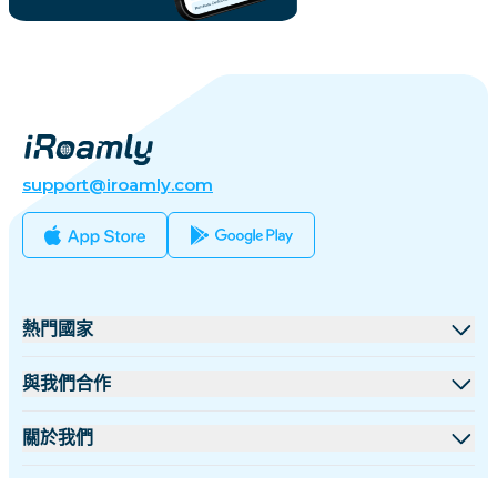
support@iroamly.com
熱門國家
美國
與我們合作
英國
批發平台
關於我們
土耳其
聯盟計劃
關於 iRoamly
更多信息
法國