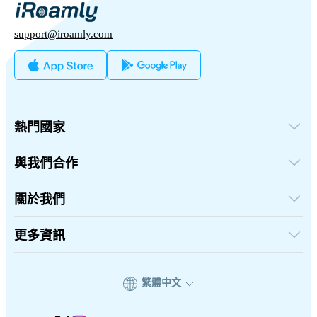
support@iroamly.com
熱門國家
美國
英國
與我們合作
土耳其
批發平台
法國
推薦及賺取
關於我們
泰國
聯盟計劃
日本
關於iRoamly
API 文檔
義大利
聯絡我們
更多資訊
印度
支援中心
西班牙
數據計算器
eSIM 評論
繁體中文
作者團隊
eSIM 相容機型列表