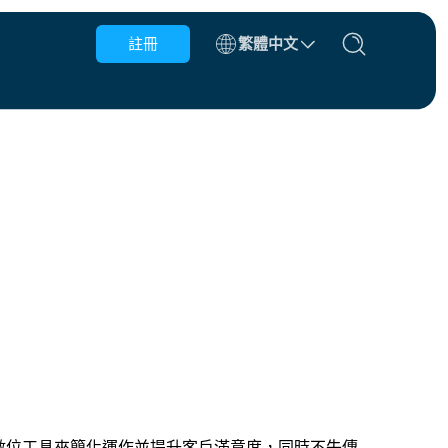
註冊
繁體中文
比利時
汶萊
智利
中國
捷克共和國
丹麥
愛沙尼亞
使用數位工具來簡化運作並提升客戶滿意度，同時不失傳