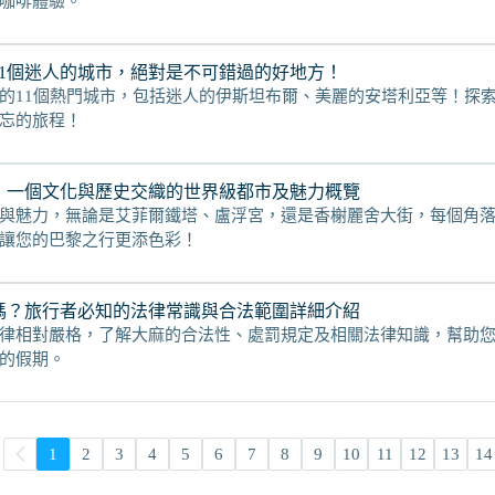
咖啡體驗。
11個迷人的城市，絕對是不可錯過的好地方！
的11個熱門城市，包括迷人的伊斯坦布爾、美麗的安塔利亞等！探
忘的旅程！
：一個文化與歷史交織的世界級都市及魅力概覽
與魅力，無論是艾菲爾鐵塔、盧浮宮，還是香榭麗舍大街，每個角
讓您的巴黎之行更添色彩！
嗎？旅行者必知的法律常識與合法範圍詳細介紹
律相對嚴格，了解大麻的合法性、處罰規定及相關法律知識，幫助
的假期。
1
2
3
4
5
6
7
8
9
10
11
12
13
14