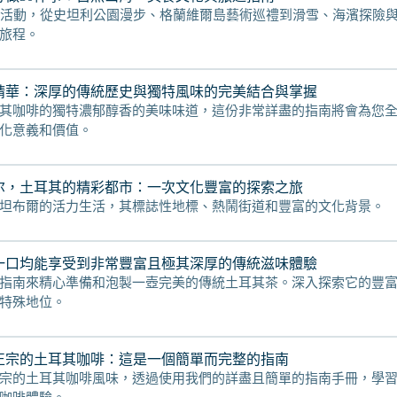
訪活動，從史坦利公園漫步、格蘭維爾島藝術巡禮到滑雪、海濱探險
旅程。
精華：深厚的傳統歷史與獨特風味的完美結合與掌握
其咖啡的獨特濃郁醇香的美味味道，這份非常詳盡的指南將會為您
化意義和價值。
尔，土耳其的精彩都市：一次文化豐富的探索之旅
坦布爾的活力生活，其標誌性地標、熱鬧街道和豐富的文化背景。
一口均能享受到非常豐富且極其深厚的傳統滋味體驗
指南來精心準備和泡製一壺完美的傳統土耳其茶。深入探索它的豐
特殊地位。
正宗的土耳其咖啡：這是一個簡單而完整的指南
宗的土耳其咖啡風味，透過使用我們的詳盡且簡單的指南手冊，學