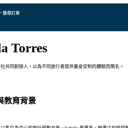
搜尋訂單
A - E
A - E
F - I
F - I
J - O
J - O
P - S
P - S
T - V
T - V
奧地利
歐洲
白俄羅斯
la Torres
柬埔寨
加拿大
克羅地亞
塞浦路斯
行社共同創辦人，以為不同旅行者提供量身定制的體驗而聞名。
厄瓜多爾
埃及
與教育背景
所有目的地
以客戶為中心的旅行規劃方面，Isabella 是專家，她專注於