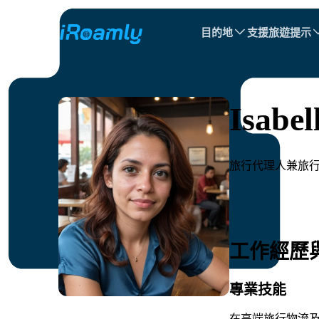
目的地
支援
旅遊提示
本地 eSIM
旅行行程
所有目的地
所有目的地
阿爾巴尼亞
中國
區域 eSIM
Isabel
保加利亞
剛果
旅行代理人兼旅
多明尼加共和國
工作經歷
專業技能
在高端旅行物流及