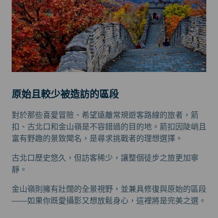
原始且較少被造訪的區段
對於那些喜愛冒險、希望遠離常規遊客路線的旅者，箭
扣、古北口和金山嶺是不容錯過的目的地。箭扣因陡峭且
富有野趣的景致聞名，是尋求挑戰者的理想選擇。
古北口歷史悠久，但訪客稀少，讓整個徒步之旅更加寧
靜。
金山嶺則擁有壯闊的全景視野，並兼具修復與原始的區段
——如果你既愛攝影又想放鬆身心，這裡將是完美之選。