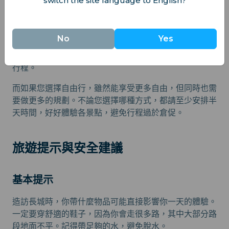
switch the site language to English?
No
Yes
在做決定前，請仔細權衡各種交通方式的優缺點。導覽團
雖然省時省力、安排周全，但也意味著您需要遵循既定的
行程。
而如果您選擇自由行，雖然能享受更多自由，但同時也需
要做更多的規劃。不論您選擇哪種方式，都請至少安排半
天時間，好好體驗各景點，避免行程過於倉促。
旅遊提示與安全建議
基本提示
造訪長城時，你帶什麼物品可能直接影響你一天的體驗。
一定要穿舒適的鞋子，因為你會走很多路，其中大部分路
段地面不平。記得帶足夠的水，避免脫水。