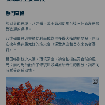
熱門區段
談到參觀長城，八達嶺、慕田峪和司馬台這三個區段是最
受歡迎的選擇。
八達嶺區段因交通便利而成為最多遊客造訪的景點，同時
它擁有保存最完好的烽火台（深受家庭和首次來訪者喜
愛）。
慕田峪則較少人潮，環境清幽，適合拍攝綠意盎然的風
光；而司馬台融合了修復區段與原始野性的部分，讓您同
時感受兩種風情。