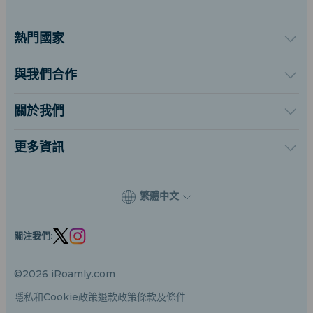
熱門國家
美國
英國
與我們合作
土耳其
批發平台
法國
推薦及賺取
關於我們
泰國
聯盟計劃
關於iRoamly
日本
API 文檔
聯絡我們
義大利
更多資訊
印度
支援中心
西班牙
數據計算器
eSIM 評論
繁體中文
作者團隊
eSIM 相容機型列表
關注我們:
eSIM 知識
©2026 iRoamly.com
隱私和Cookie政策
退款政策
條款及條件