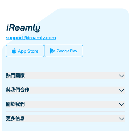
support@iroamly.com
熱門國家
美國
與我們合作
英國
批發平台
關於我們
土耳其
聯盟計劃
關於 iRoamly
更多信息
法國
API 文檔
聯絡我們
支援中心
泰國