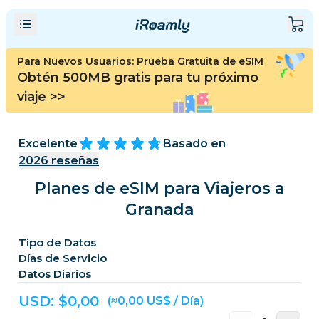
Para Nuevos Usuarios: Prueba Gratuita de eSIM
Obtén 500MB gratis para tu próximo
viaje
>>
Excelente
Basado en
2026
reseñas
Planes de eSIM para Viajeros a
Granada
Tipo de Datos
Días de Servicio
Datos Diarios
USD: $
0,00
(≈0,00 US$ / Día)