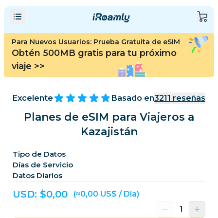
Para Nuevos Usuarios: Prueba Gratuita de eSIM
Obtén 500MB gratis para tu próximo
viaje
>>
Excelente
Basado en
3211
reseñas
Planes de eSIM para Viajeros a
Kazajistán
Tipo de Datos
Días de Servicio
Datos Diarios
USD: $
0,00
(≈0,00 US$ / Día)