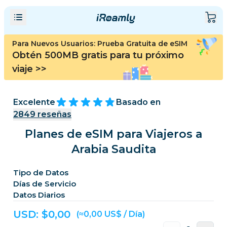
Para Nuevos Usuarios: Prueba Gratuita de eSIM
Obtén 500MB gratis para tu próximo
viaje
>>
Excelente
Basado en
2849
reseñas
Planes de eSIM para Viajeros a
Arabia Saudita
Tipo de Datos
Días de Servicio
Datos Diarios
USD: $
0,00
(≈0,00 US$ / Día)