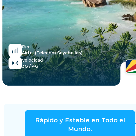
Egipto
Red
Airtel (Telecom Seychelles)
Velocidad
3G / 4G
Rápido y Estable en Todo el
Mundo.