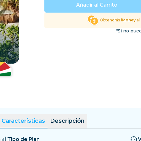
El Salvador
Estonia
Añadir al Carrito
Explorar Todos los Dest
Obtendrás
iMoney
al
*Si no pued
Características
Descripción
Tipo de Plan
V