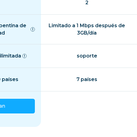
2
epentina de
Limitado a 1 Mbps después de
ad
3GB/día
ilimitada
soporte
 países
7 países
lan