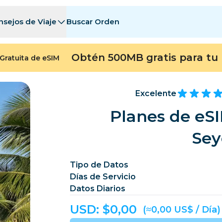
nsejos de Viaje
Buscar Orden
tinos
tinos
A - E
A - E
F - I
F - I
J - O
J - O
P - S
P - S
T - Z
T - Z
Obtén 500MB gratis para tu 
Gratuita de eSIM
Argelia
China
Andorra
Europa
Armenia
Aruba
Excelente
Baréin
Bangladés
Planes de eSI
Bermudas
Bosn
Sey
Camboya
Camerún
Chile
China
Tipo de Datos
Días de Servicio
ngo
Costa Rica
Costa de Marfil
Datos Diarios
heca
Dinamarca
Dominica
USD: $
0,00
(≈0,00 US$ / Día)