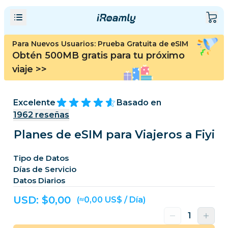
Para Nuevos Usuarios: Prueba Gratuita de eSIM
Obtén 500MB gratis para tu próximo
viaje
>>
Excelente
Basado en
1962
reseñas
Planes de eSIM para Viajeros a Fiyi
Tipo de Datos
Días de Servicio
Datos Diarios
USD: $
0,00
(≈0,00 US$ / Día)