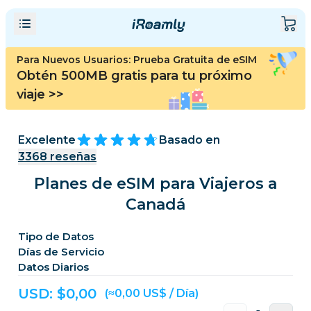
Para Nuevos Usuarios: Prueba Gratuita de eSIM
Obtén 500MB gratis para tu próximo
viaje
>>
Excelente
Basado en
3368
reseñas
Planes de eSIM para Viajeros a
Canadá
Tipo de Datos
Días de Servicio
Datos Diarios
USD: $
0,00
(≈0,00 US$ / Día)