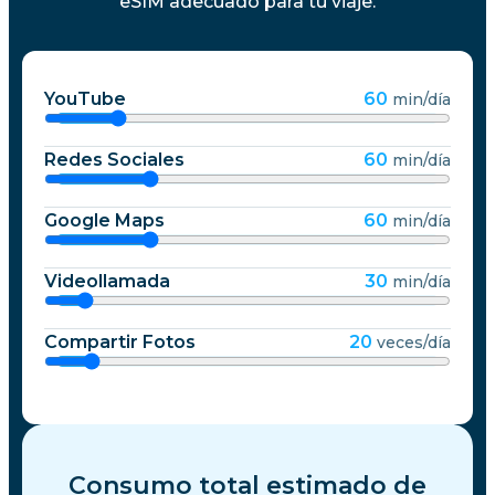
eSIM adecuado para tu viaje.
YouTube
60
min/día
Redes Sociales
60
min/día
Google Maps
60
min/día
Videollamada
30
min/día
Compartir Fotos
20
veces/día
Consumo total estimado de