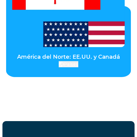
América del Norte: EE.UU. y Canadá
Países