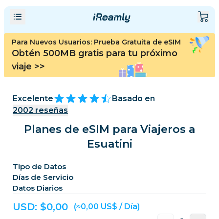
Para Nuevos Usuarios: Prueba Gratuita de eSIM
Obtén 500MB gratis para tu próximo
viaje
>>
Excelente
Basado en
2002
reseñas
Planes de eSIM para Viajeros a
Esuatini
Tipo de Datos
Días de Servicio
Datos Diarios
USD: $
0,00
(≈0,00 US$ / Día)