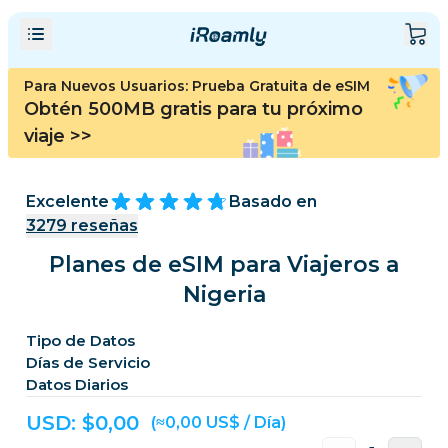
Para Nuevos Usuarios: Prueba Gratuita de eSIM
Obtén 500MB gratis para tu próximo
viaje
>>
Excelente
Basado en
3279
reseñas
Planes de eSIM para Viajeros a
Nigeria
Tipo de Datos
Días de Servicio
Datos Diarios
USD: $
0,00
(≈0,00 US$ / Día)