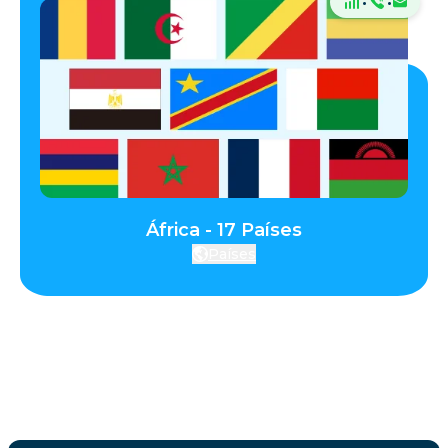
·
·
África - 17 Países
Países