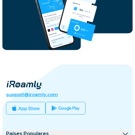
support@iroamly.com
Países Populares