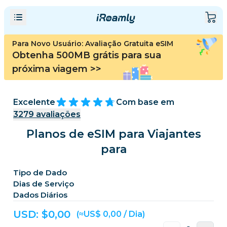
Para Novo Usuário: Avaliação Gratuita eSIM
Obtenha 500MB grátis para sua
próxima viagem
>>
Excelente
Com base em
3279
avaliações
Planos de eSIM para Viajantes
para
Tipo de Dado
Dias de Serviço
Dados Diários
USD: $
0,00
(≈US$ 0,00 / Dia)