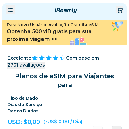
Para Novo Usuário: Avaliação Gratuita eSIM
Obtenha 500MB grátis para sua
próxima viagem
>>
Excelente
Com base em
2701
avaliações
Planos de eSIM para Viajantes
para
Tipo de Dado
Dias de Serviço
Dados Diários
USD: $
0,00
(≈US$ 0,00 / Dia)