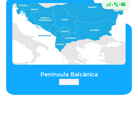
·
·
Península Balcânica
Países