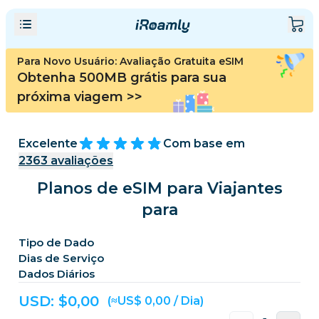
Para Novo Usuário: Avaliação Gratuita eSIM
Obtenha 500MB grátis para sua
próxima viagem
>>
Excelente
Com base em
2363
avaliações
Planos de eSIM para Viajantes
para
Tipo de Dado
Dias de Serviço
Dados Diários
USD: $
0,00
(≈US$ 0,00 / Dia)