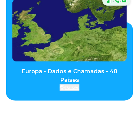
·
·
Europa - Dados e Chamadas - 48
Países
Países