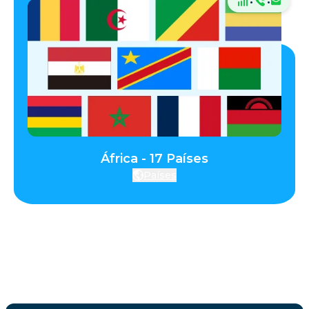
·
·
África - 17 Países
Países