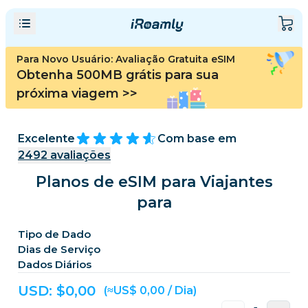
Para Novo Usuário: Avaliação Gratuita eSIM
Obtenha 500MB grátis para sua
próxima viagem
>>
Excelente
Com base em
2492
avaliações
Planos de eSIM para Viajantes
para
Tipo de Dado
Dias de Serviço
Dados Diários
USD: $
0,00
(≈US$ 0,00 / Dia)