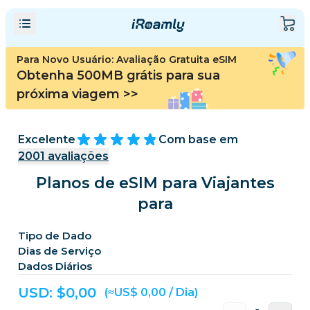
Para Novo Usuário: Avaliação Gratuita eSIM
Obtenha 500MB grátis para sua
próxima viagem
>>
Excelente
Com base em
2001
avaliações
Planos de eSIM para Viajantes
para
Tipo de Dado
Dias de Serviço
Dados Diários
USD: $
0,00
(≈US$ 0,00 / Dia)