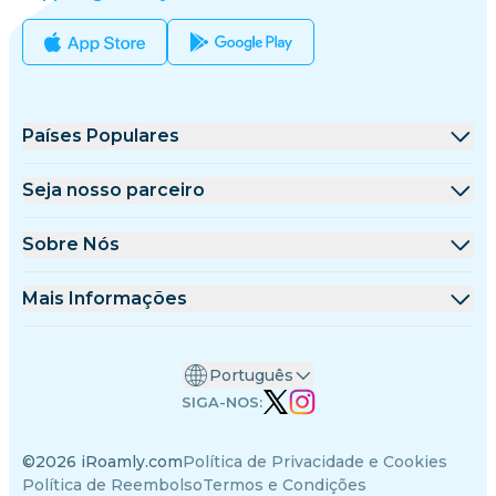
Países Populares
Estados Unidos
Seja nosso parceiro
Reino Unido
Plataforma de Atacado
Sobre Nós
Turquia
Programa de Afiliados
Sobre a iRoamly
Mais Informações
França
Documentação da API
Contate-nos
Centro de Suporte
Tailândia
Português
Calculadora de Dados
Japão
SIGA-NOS:
Avaliações de eSIM
Itália
©2026 iRoamly.com
Política de Privacidade e Cookies
Equipe de Autores
Índia
Política de Reembolso
Termos e Condições