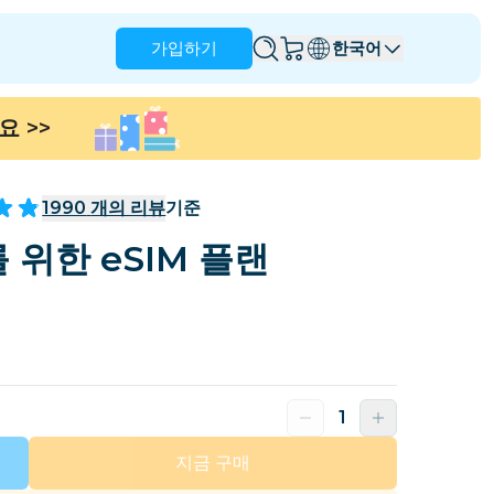
가입하기
한국어
세요
>>
앵귈라
앤티가 바부다
호주
오스트리아
1990
개의 리뷰
기준
바베이도스
벨라루스
 위한 eSIM 플랜
나
브라질
브루나이
캐나다
케이맨 제도
콜롬비아
콩고
크로아티아
키프로스
도미니카 공화국
에콰도르
지금 구매