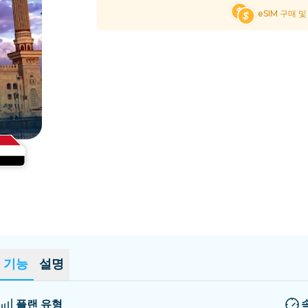
엘살바도르
에스토니아
eSIM 구매 
모든 목적지 탐색
기능
설명
플랜 유형