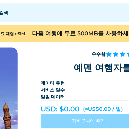
검색
 E
 E
F - I
F - I
J - O
J - O
P - S
P - S
T - Z
T - Z
다음 여행에 무료 500MB를 사용하
료 체험 eSIM
알제리
중국
안도라
유럽
아르메니아
아루바
우수함
바레인
방글라데시
예멘 여행자를
버뮤다
보스니아 헤르체고비
데이터 유형
캄보디아
카메룬
서비스 일수
칠레
중국
일일 데이터
ongo
코스타리카
코트디부아르
USD: $
0.00
(≈US$0.00 / 일)
덴마크
도미니카
장바구니에 추가