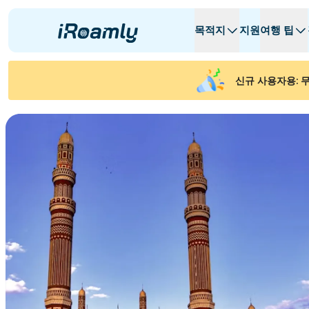
목적지
지원
여행 팁
로컬 eSIM
여행 일정
모든 목적지
모든 목적지
A -
A -
신규 사용자용: 무
알바니아
캐나다
지역 eSIM
아르헨티나
아제르바이잔
벨기에
불가리아
차드
Republiek C
체코 공화국