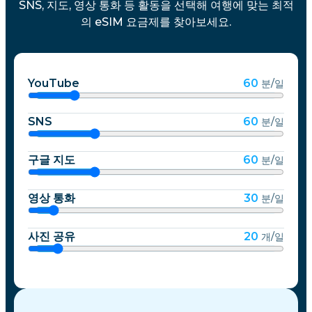
SNS, 지도, 영상 통화 등 활동을 선택해 여행에 맞는 최적
의 eSIM 요금제를 찾아보세요.
YouTube
60
분/일
SNS
60
분/일
구글 지도
60
분/일
영상 통화
30
분/일
사진 공유
20
개/일