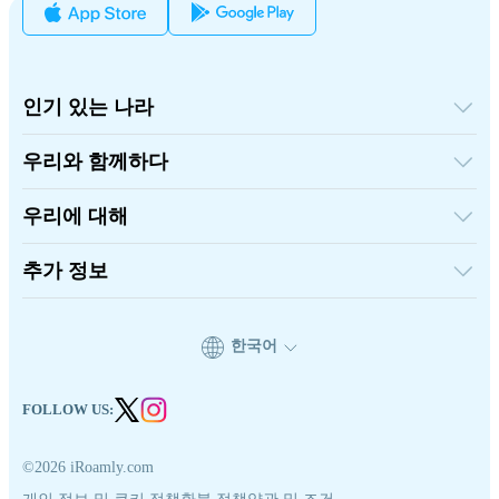
인기 있는 나라
미국
영국
우리와 함께하다
터키
도매 플랫폼
프랑스
추천하고 벌다
태국
우리에 대해
제휴 프로그램
일본
iRoamly에 대하여
API 문서
이탈리아
연락처
추가 정보
인도
스페인
지원 센터
데이터 계산기
eSIM 리뷰
한국어
작가 팀
지원되는 eSIM 기기
eSIM 기초 지식
FOLLOW US:
©2026 iRoamly.com