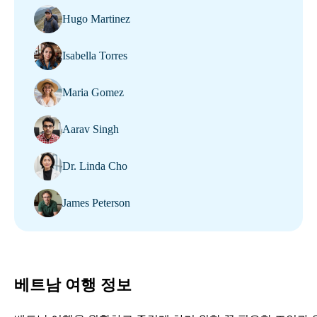
Hugo Martinez
Isabella Torres
Maria Gomez
Aarav Singh
Dr. Linda Cho
James Peterson
베트남 여행 정보