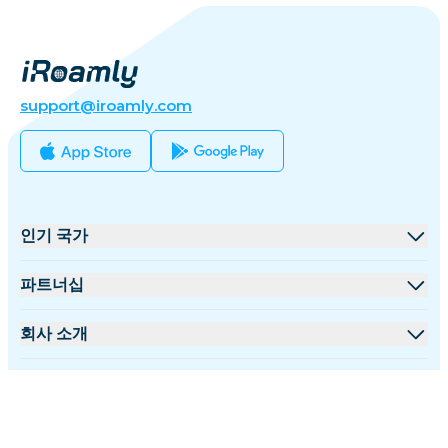
support@iroamly.com
인기 국가
미국
파트너십
영국
도매 플랫폼
회사 소개
터키
제휴 프로그램
iRoamly 소개
더 많은 정보
프랑스
API 문서
문의하기
지원 센터
태국